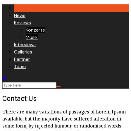
Skip
to
News
content
Reviews
Konzerte
Musik
Interviews
Galleries
Partner
Team
Contact Us
There are many variations of passages of Lorem Ipsum
available, but the majority have suffered alteration in
some form, by injected humour, or randomised words