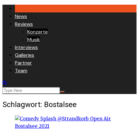
Skip
to
News
content
Reviews
Konzerte
Musik
Interviews
Galleries
Partner
Team
Schlagwort:
Bostalsee