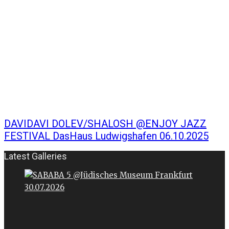
DAVIDAVI DOLEV/SHALOSH @ENJOY JAZZ
FESTIVAL DasHaus Ludwigshafen 06.10.2025
Latest Galleries