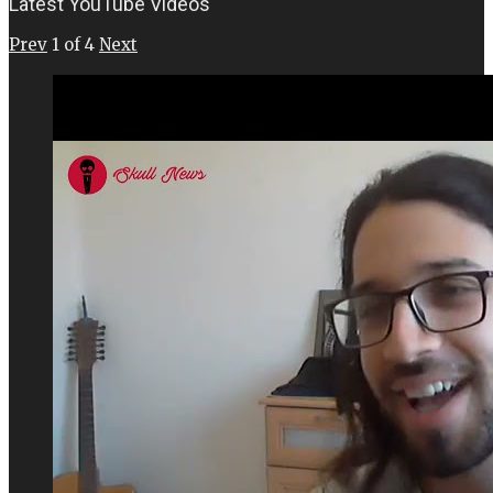
Latest YouTube Videos
Prev
1
of
4
Next