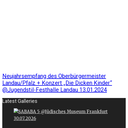
Neujahrsempfang des Oberbürgermeister
Landau/Pfalz + Konzert „Die Dicken Kinder“
@Jugendstil-Festhalle Landau 13.01.2024
Latest Galleries