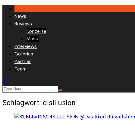
Skip
to
News
content
Reviews
Konzerte
Musik
Interviews
Galleries
Partner
Team
Schlagwort:
disillusion