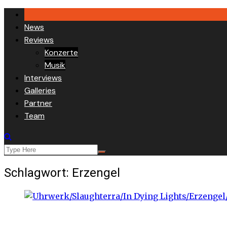
Skip
to
News
content
Reviews
Konzerte
Musik
Interviews
Galleries
Partner
Team
Schlagwort:
Erzengel