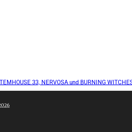
YSTEMHOUSE 33, NERVOSA und BURNING WITCHES @