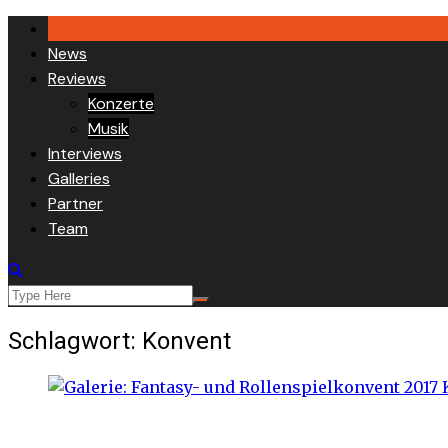
Skip
to
News
content
Reviews
Konzerte
Musik
Interviews
Galleries
Partner
Team
Schlagwort:
Konvent