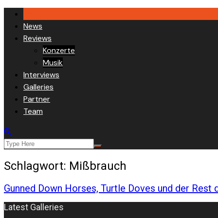
Skip
to
News
content
Reviews
Konzerte
Musik
Interviews
Galleries
Partner
Team
Schlagwort:
Mißbrauch
Gunned Down Horses, Turtle Doves und der Rest 
Latest Galleries