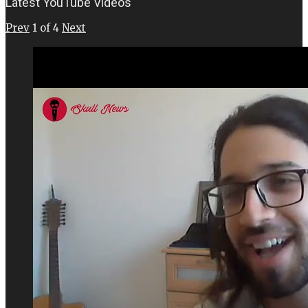
Latest YouTube Videos
Prev
1
of
4
Next