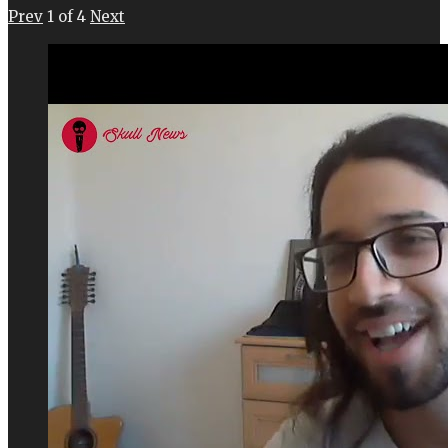
Prev
1
of
4
Next