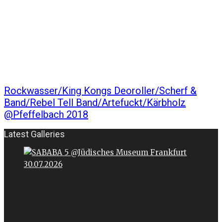
Rockwasser/King Kongs Deoroller/Scherf &
Band/Rebel Tell Band/Artefuckt/Kärbholz
@Pfeffelbach 2018
Latest Galleries