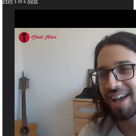
Prev
1
of
4
Next