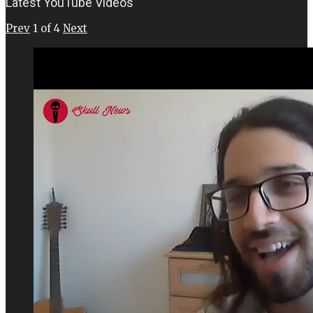
Latest YouTube Videos
Prev
1
of
4
Next