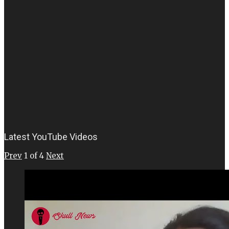
Latest YouTube Videos
Prev
1
of
4
Next