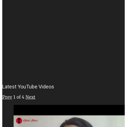
Latest YouTube Videos
Prev
1
of
4
Next