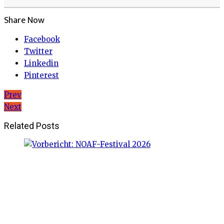
Share Now
Facebook
Twitter
Linkedin
Pinterest
Beitragsnavigation
Prev
Next
Related Posts