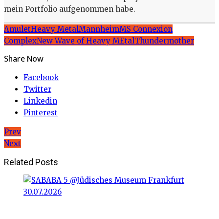
mein Portfolio aufgenommen habe.
Amulet
Heavy Metal
Mannheim
MS Connexion
Complex
New Wave of Heavy MEtal
Thundermother
Share Now
Facebook
Twitter
Linkedin
Pinterest
Beitragsnavigation
Prev
Next
Related Posts