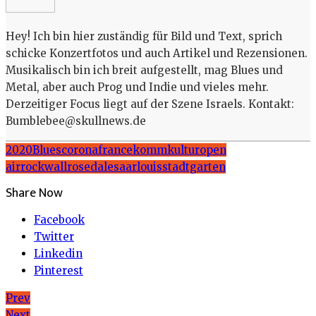
Hey! Ich bin hier zuständig für Bild und Text, sprich
schicke Konzertfotos und auch Artikel und Rezensionen.
Musikalisch bin ich breit aufgestellt, mag Blues und
Metal, aber auch Prog und Indie und vieles mehr.
Derzeitiger Focus liegt auf der Szene Israels. Kontakt:
Bumblebee@skullnews.de
2020
Blues
corona
france
kommkultur
open
air
rockwall
rosedale
saarlouis
stadtgarten
Share Now
Facebook
Twitter
Linkedin
Pinterest
Beitragsnavigation
Prev
Next