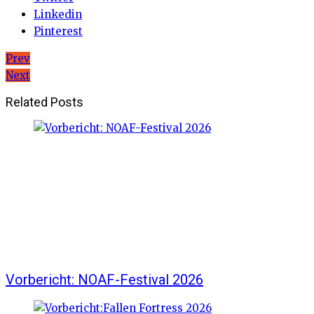
Linkedin
Pinterest
Beitragsnavigation
Prev
Next
Related Posts
Vorbericht: NOAF-Festival 2026