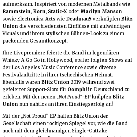
aufmerksam. Inspiriert von modernen Metalbands wie
Rammstein, Korn, Static-X
oder
Marilyn Manson
sowie Electronica-Acts wie
Deadmau5
verknüpfen
Blitz
Union
die verschiedensten Einflüsse mit aufwändigen
Visuals und ihrem stylischen Bühnen-Look zu einem
packenden Gesamtkonzept.
Ihre Livepremiere feierte die Band im legendären
Whisky A Go Go in Hollywood, später folgten Shows auf
der Los Angeles Music Conference sowie diverse
Festivalauftritte in ihrer tschechischen Heimat.
Ebenfalls waren
Blitz Union
2019 während zwei
gefeierter Support-Slots für
Oomph!
in Deutschland zu
erleben. Mit der neuen „
Not Proud“
-EP knüpfen
Blitz
Union
nun nahtlos an ihren Einstiegserfolg an!
Mit der „Not Proud“-EP halten Blitz Union der
Gesellschaft einen rockigen Spiegel vor, wie die Band
auch mit dem gleichnamigen Single-Outtake