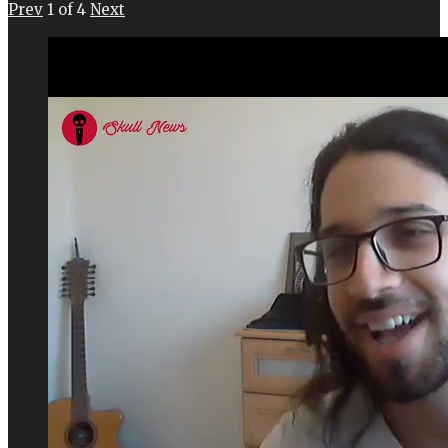
Prev
1
of
4
Next