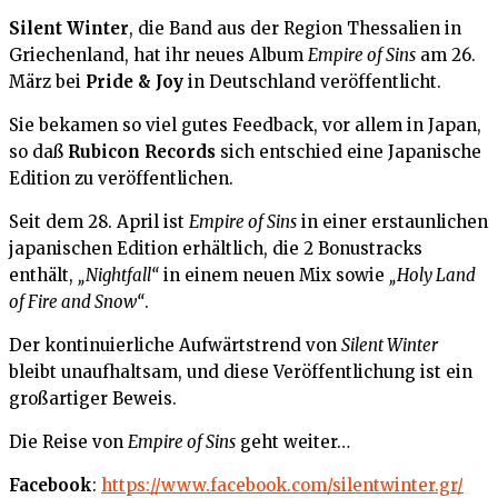
Silent Winter
, die Band aus der Region Thessalien in
Griechenland, hat ihr neues Album
Empire of Sins
am 26.
März bei
Pride & Joy
in Deutschland veröffentlicht.
Sie bekamen so viel gutes Feedback, vor allem in Japan,
so daß
Rubicon Records
sich entschied eine Japanische
Edition zu veröffentlichen.
Seit dem 28. April ist
Empire of Sins
in einer erstaunlichen
japanischen Edition erhältlich, die 2 Bonustracks
enthält,
„Nightfall“
in einem neuen Mix sowie
„Holy Land
of Fire and Snow“
.
Der kontinuierliche Aufwärtstrend von
Silent Winter
bleibt unaufhaltsam, und diese Veröffentlichung ist ein
großartiger Beweis.
Die Reise von
Empire of Sins
geht weiter…
Facebook
:
https://www.facebook.com/silentwinter.gr/