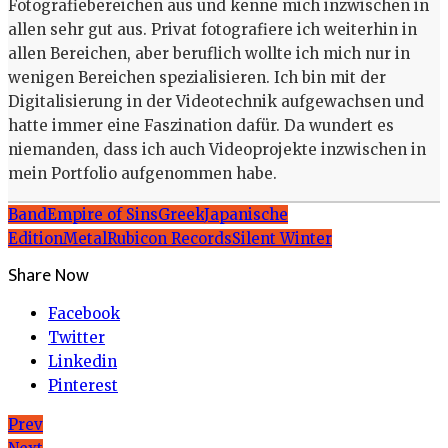
Fotografiebereichen aus und kenne mich inzwischen in
allen sehr gut aus. Privat fotografiere ich weiterhin in
allen Bereichen, aber beruflich wollte ich mich nur in
wenigen Bereichen spezialisieren. Ich bin mit der
Digitalisierung in der Videotechnik aufgewachsen und
hatte immer eine Faszination dafür. Da wundert es
niemanden, dass ich auch Videoprojekte inzwischen in
mein Portfolio aufgenommen habe.
Band
Empire of Sins
Greek
Japanische
Edition
Metal
Rubicon Records
Silent Winter
Share Now
Facebook
Twitter
Linkedin
Pinterest
Beitragsnavigation
Prev