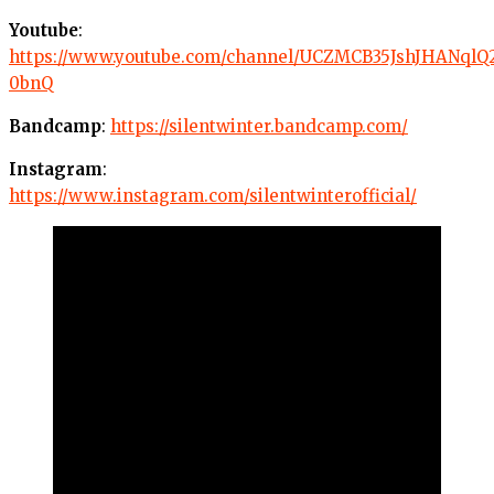
Youtube
:
https://www.youtube.com/channel/UCZMCB35JshJHANqlQ
0bnQ
Bandcamp
:
https://silentwinter.bandcamp.com/
Instagram
:
https://www.instagram.com/silentwinterofficial/