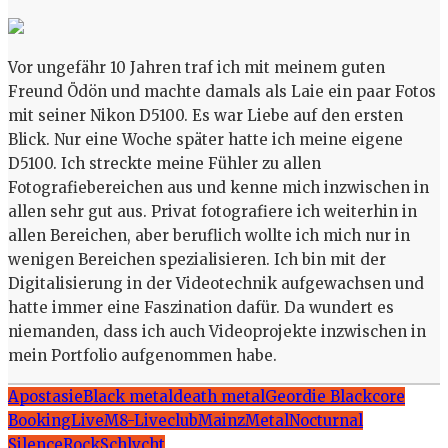
Vor ungefähr 10 Jahren traf ich mit meinem guten
Freund Ödön und machte damals als Laie ein paar Fotos
mit seiner Nikon D5100. Es war Liebe auf den ersten
Blick. Nur eine Woche später hatte ich meine eigene
D5100. Ich streckte meine Fühler zu allen
Fotografiebereichen aus und kenne mich inzwischen in
allen sehr gut aus. Privat fotografiere ich weiterhin in
allen Bereichen, aber beruflich wollte ich mich nur in
wenigen Bereichen spezialisieren. Ich bin mit der
Digitalisierung in der Videotechnik aufgewachsen und
hatte immer eine Faszination dafür. Da wundert es
niemanden, dass ich auch Videoprojekte inzwischen in
mein Portfolio aufgenommen habe.
Apostasie
Black metal
death metal
Geordie Blackcore
Booking
Live
M8-Liveclub
Mainz
Metal
Nocturnal
Silence
Rock
Schlvcht