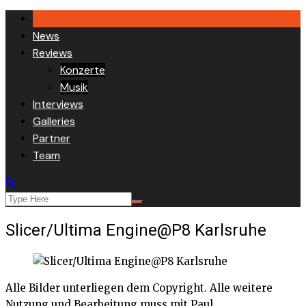
Skip
to
News
content
Reviews
Konzerte
Musik
Interviews
Galleries
Partner
Team
Slicer/Ultima Engine@P8 Karlsruhe
Alle Bilder unterliegen dem Copyright. Alle weitere
Nutzung und Bearbeitung muss mit Paul