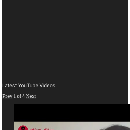
Latest YouTube Videos
Prev
1
of
4
Next