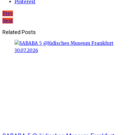
Pinterest
Beitragsnavigation
Prev
Next
Related Posts