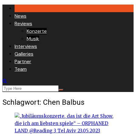
Skip
to
News
content
Reviews
Konzerte
Musik
Interviews
Galleries
Partner
Team
Schlagwort:
Chen Balbus