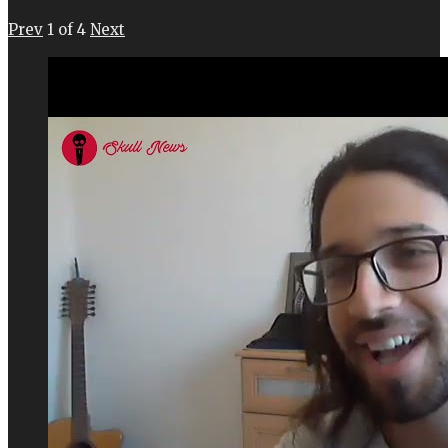
Prev
1
of
4
Next