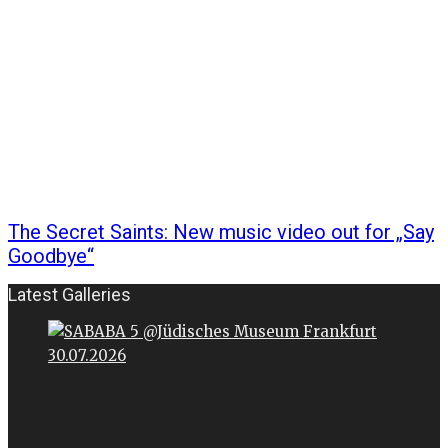
The Secret Saints: New music video out for „Say
Goodbye“
Latest Galleries