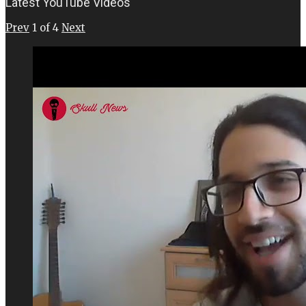
Latest YouTube Videos
Prev
1
of
4
Next