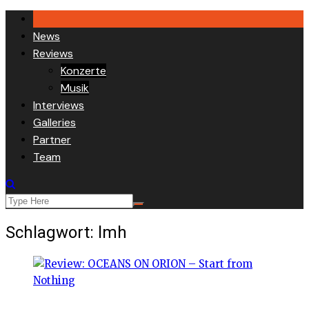
Skip
to
News
content
Reviews
Konzerte
Musik
Interviews
Galleries
Partner
Team
Schlagwort:
lmh