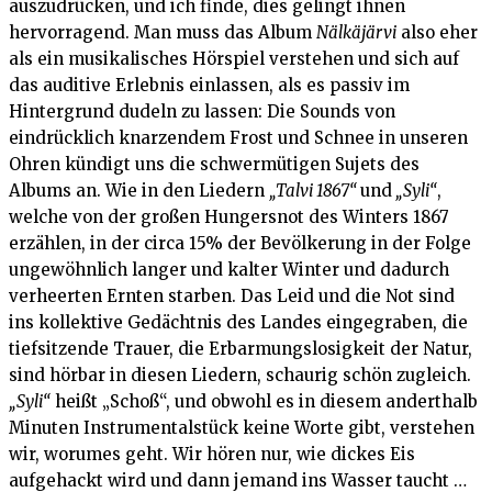
auszudrücken, und ich finde, dies gelingt ihnen
hervorragend. Man muss das Album
Nälkäjärvi
also eher
als ein musikalisches Hörspiel verstehen und sich auf
das auditive Erlebnis einlassen, als es passiv im
Hintergrund dudeln zu lassen: Die Sounds von
eindrücklich knarzendem Frost und Schnee in unseren
Ohren kündigt uns die schwermütigen Sujets des
Albums an. Wie in den Liedern
„Talvi 1867“
und
„Syli“
,
welche von der großen Hungersnot des Winters 1867
erzählen, in der circa 15% der Bevölkerung in der Folge
ungewöhnlich langer und kalter Winter und dadurch
verheerten Ernten starben. Das Leid und die Not sind
ins kollektive Gedächtnis des Landes eingegraben, die
tiefsitzende Trauer, die Erbarmungslosigkeit der Natur,
sind hörbar in diesen Liedern, schaurig schön zugleich.
„Syli“
heißt „Schoß“, und obwohl es in diesem anderthalb
Minuten Instrumentalstück keine Worte gibt, verstehen
wir, worumes geht. Wir hören nur, wie dickes Eis
aufgehackt wird und dann jemand ins Wasser taucht …