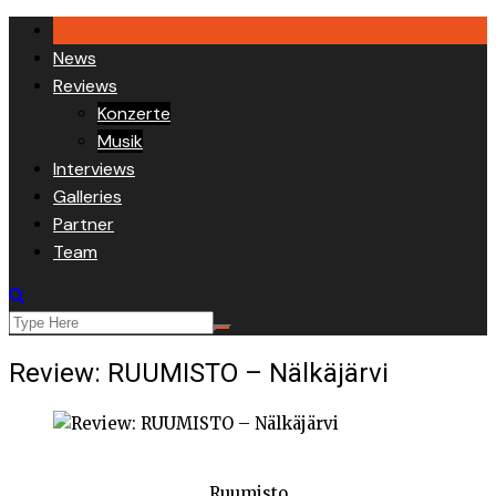
Skip
to
News
content
Reviews
Konzerte
Musik
Interviews
Galleries
Partner
Team
Review: RUUMISTO – Nälkäjärvi
Ruumisto