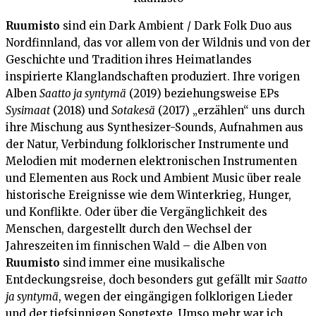
Ruumisto
sind ein Dark Ambient / Dark Folk Duo aus
Nordfinnland, das vor allem von der Wildnis und von der
Geschichte und Tradition ihres Heimatlandes
inspirierte Klanglandschaften produziert. Ihre vorigen
Alben
Saatto ja syntymä
(2019) beziehungsweise EPs
Sysimaat
(2018) und
Sotakesä
(2017) „erzählen“ uns durch
ihre Mischung aus Synthesizer-Sounds, Aufnahmen aus
der Natur, Verbindung folklorischer Instrumente und
Melodien mit modernen elektronischen Instrumenten
und Elementen aus Rock und Ambient Music über reale
historische Ereignisse wie dem Winterkrieg, Hunger,
und Konflikte. Oder über die Vergänglichkeit des
Menschen, dargestellt durch den Wechsel der
Jahreszeiten im finnischen Wald – die Alben von
Ruumisto
sind immer eine musikalische
Entdeckungsreise, doch besonders gut gefällt mir
Saatto
ja syntymä
, wegen der eingängigen folklorigen Lieder
und der tiefsinnigen Songtexte. Umso mehr war ich