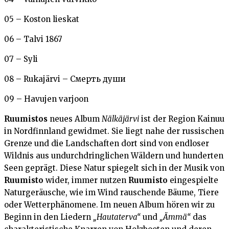
05 – Koston lieskat
06 – Talvi 1867
07 – Syli
08 – Rukajärvi – Смерть души
09 – Havujen varjoon
Ruumistos
neues Album
Nälkäjärvi
ist der Region Kainuu
in Nordfinnland gewidmet. Sie liegt nahe der russischen
Grenze und die Landschaften dort sind von endloser
Wildnis aus undurchdringlichen Wäldern und hunderten
Seen geprägt. Diese Natur spiegelt sich in der Musik von
Ruumisto
wider, immer nutzen
Ruumisto
eingespielte
Naturgeräusche, wie im Wind rauschende Bäume, Tiere
oder Wetterphänomene. Im neuen Album hören wir zu
Beginn in den Liedern
„Hautaterva“
und
„Ämmä“
das