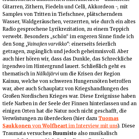
Gitarren, Zithern, Fiedeln und Celli, Akkordeon -, mit
Samples von Tritten in Tiefschnee, plätscherndem
Wasser, Waldgeräuschen, verzerrten, wie durch ein altes
Radio gesprochene Lyrikrezitation, zu einem Teppich
verwebt. Besonders „schön“ im engeren Sinne finde ich
den Song
„Vainajien varvikko“
: einerseits feierlich
getragen, zugänglich und jedoch geheimnisvoll. Aber
auch hier hören wir, dass das Dunkle, das Schreckliche
irgendwo im Hintergrund lauert. Schließlich geht es
thematisch in
Nälkäjärvi
um die Krisen der Region
Kainuu, welche von schweren Hungersnöten betroffen
war, aber auch Schauplatz von Kriegshandlungen des
Großen Nordischen Krieges war. Diese Ereignisse haben
tiefe Narben in der Seele der Finnen hinterlassen und an
einigen Orten hat die Natur noch nicht geschafft, die
Verwüstungen zu überdecken (hier dazu
Tuomas
Saukkonen
von
Wolfheart
im Interview mit uns
). Diese
Traumata versuchen
Ruumisto
also musikalisch