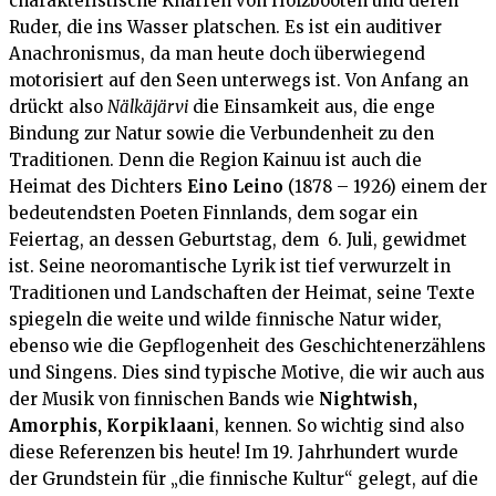
charakteristische Knarren von Holzbooten und deren
Ruder, die ins Wasser platschen. Es ist ein auditiver
Anachronismus, da man heute doch überwiegend
motorisiert auf den Seen unterwegs ist. Von Anfang an
drückt also
Nälkäjärvi
die Einsamkeit aus, die enge
Bindung zur Natur sowie die Verbundenheit zu den
Traditionen. Denn die Region Kainuu ist auch die
Heimat des Dichters
Eino Leino
(1878 – 1926) einem der
bedeutendsten Poeten Finnlands, dem sogar ein
Feiertag, an dessen Geburtstag, dem 6. Juli, gewidmet
ist. Seine neoromantische Lyrik ist tief verwurzelt in
Traditionen und Landschaften der Heimat, seine Texte
spiegeln die weite und wilde finnische Natur wider,
ebenso wie die Gepflogenheit des Geschichtenerzählens
und Singens. Dies sind typische Motive, die wir auch aus
der Musik von finnischen Bands wie
Nightwish,
Amorphis, Korpiklaani
, kennen. So wichtig sind also
diese Referenzen bis heute! Im 19. Jahrhundert wurde
der Grundstein für „die finnische Kultur“ gelegt, auf die