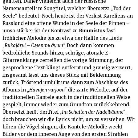
gelitten. Daher vielleicht auch der russische
Namensanteil im Songtitel, welcher übersetzt „Tod der
Seele“ bedeutet. Noch heute ist der Verlust Kareliens an
Russland eine offene Wunde in der Seele der Finnen –
umso stärker ist der Kontrast zu
Ruumistos
fast
fröhlicher Melodie bis zu etwa der Hälfte des Lieds
„Rukajärvi – Смерть души“.
Doch dann kommen
bedrohliche Sounds hinzu, schräge, atonale E-
Gitarrenklänge zerreißen die vorige Stimmung, der
gesprochene Text klingt entfernt und grausig verzerrt,
insgesamt lässt uns dieses Stück mit Beklemmung
zurück. Tröstend umlullt uns dann zum Abschluss des
Albums in
„Havujen varjoon“
die zarte Melodie, auf der
traditionellen Kantele auch in der traditionellen Weise
gespielt, immer wieder zum Grundton zurückkehrend.
Übersetzt heißt derTitel
„Im Schatten der Nadelbäume“
,
doch brauchen wir die Lyrics nicht, um zu verstehen. Wir
hören die Vögel singen, die Kantele-Melodie weckt
Bilder vor dem inneren Auge von den ersten Strahlen