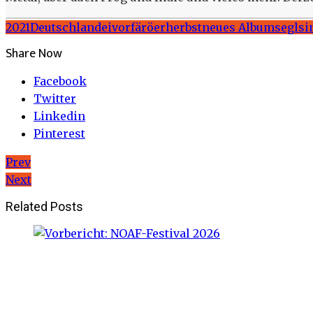
2021
Deutschland
eivor
färöer
herbst
neues Album
segl
si
Share Now
Facebook
Twitter
Linkedin
Pinterest
Beitragsnavigation
Prev
Next
Related Posts