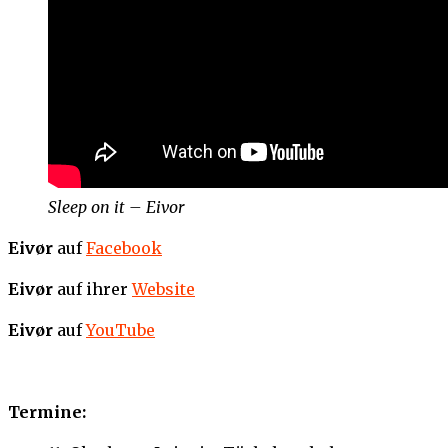
Sleep on it – Eivor
Eivør
auf
Facebook
Eivør
auf ihrer
Website
Eivør
auf
YouTube
Termine: