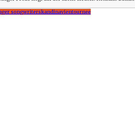
nger songwriter
skandinavien
tournee