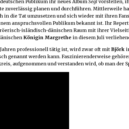
m deutschen Publikum ihr neues Album
Segl
vorstellen, i
zuverlässig planen und durchführen. Mittlerweile hat
ach in die Tat umzusetzen und sich wieder mit ihren Fan
einem anspruchsvollen Publikum bekannt ist. Ihr Reperto
äröerisch-isländisch-dänischen Raum mit ihrer Vielsei
 dänischen
Königin Margrethe
in diesem Juli verliehen
 Jahren professionell tätig ist, wird zwar oft mit
Björk
i
istisch genannt werden kann. Faszinierenderweise geh
urkreis, aufgenommen und verstanden wird, ob man der S