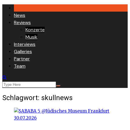
Skip
to
News
content
Reviews
Konzerte
Musik
Interviews
Galleries
Partner
Team
Schlagwort:
skullnews