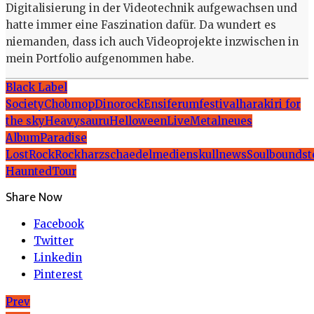
Digitalisierung in der Videotechnik aufgewachsen und
hatte immer eine Faszination dafür. Da wundert es
niemanden, dass ich auch Videoprojekte inzwischen in
mein Portfolio aufgenommen habe.
Black Label
Society
Chobmop
Dinorock
Ensiferum
festival
harakiri for
the sky
Heavysauru
Helloween
Live
Metal
neues
Album
Paradise
Lost
Rock
Rockharz
schaedelmedien
skullnews
Soulbound
st
Haunted
Tour
Share Now
Facebook
Twitter
Linkedin
Pinterest
Beitragsnavigation
Prev