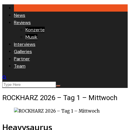
Skip
to
News
content
Reviews
Konzerte
Musik
Interviews
Galleries
Partner
Team
ROCKHARZ 2026 – Tag 1 – Mittwoch
Heavysaurus