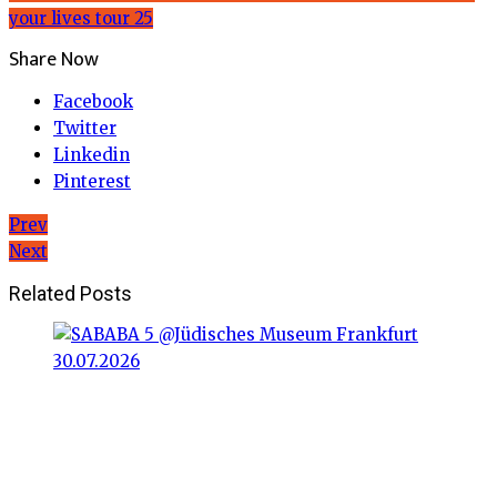
your lives tour 25
Share Now
Facebook
Twitter
Linkedin
Pinterest
Beitragsnavigation
Prev
Next
Related Posts