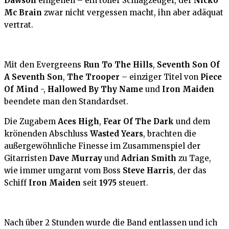
Dawson
eingehen – ein toller Schlagzeuger, der
Nicko
Mc Brain
zwar nicht vergessen macht, ihn aber adäquat
vertrat.
Mit den Evergreens
Run To The Hills
,
Seventh Son Of
A Seventh Son
,
The Trooper
– einziger Titel von
Piece
Of Mind
-,
Hallowed By Thy Name
und
Iron Maiden
beendete man den Standardset.
Die Zugabem
Aces High
,
Fear Of The Dark
und dem
krönenden Abschluss
Wasted Years
, brachten die
außergewöhnliche Finesse im Zusammenspiel der
Gitarristen
Dave Murray
und
Adrian Smith
zu Tage,
wie immer umgarnt vom Boss
Steve Harris
, der das
Schiff
Iron Maiden
seit
1975
steuert.
Nach über 2 Stunden wurde die Band entlassen und ich