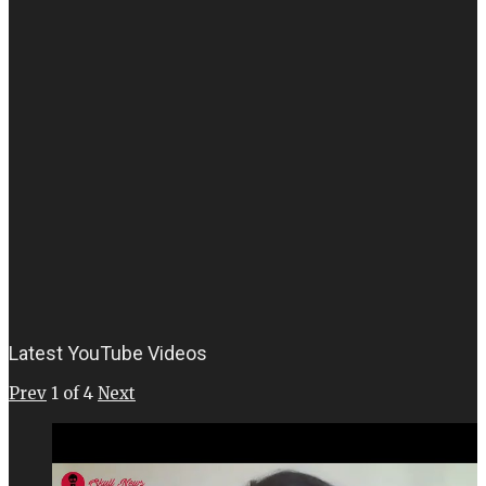
Latest YouTube Videos
Prev
1
of
4
Next